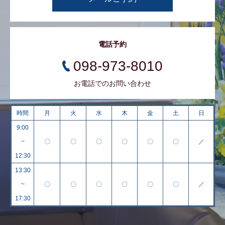
電話予約
098-973-8010
お電話でのお問い合わせ
時間
月
火
水
木
金
土
日
9:00
~
〇
〇
〇
〇
〇
〇
／
12:30
13:30
~
〇
〇
〇
〇
〇
〇
／
17:30