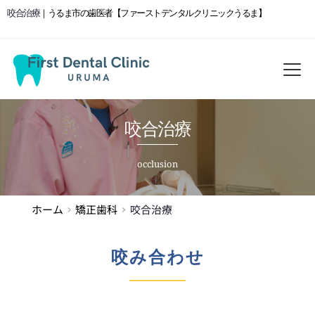
咬合治療
｜うるま市の歯医者【ファーストデンタルクリニックうるま】
咬合治療
occlusion
ホーム
矯正歯科
咬合治療
咬み合わせ