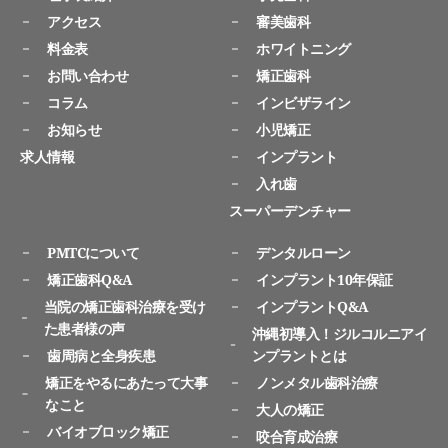
アクセス
審美歯科
料金表
ホワイトニング
お問い合わせ
矯正歯科
コラム
インビザライン
お知らせ
小児矯正
求人情報
インプラント
入れ歯
スーパーデンチャー
PMTCについて
デンタルローン
矯正歯科Q&A
インプラント10年保証
当院の矯正歯科治療を受け
インプラントQ&A
た患者様の声
沖縄初導入！ジルコルニアイ
歯周病と全身疾患
ンプラントとは
矯正をやるにあたって大事
ノンメタル歯科治療
なこと
大人の矯正
バイオブロック矯正
咬合育成治療