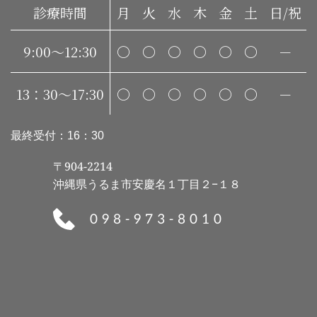
診療時間
月
火
水
木
金
土
日/祝
9:00〜12:30
〇
〇
〇
〇
〇
〇
－
13：30〜17:30
〇
〇
〇
〇
〇
〇
－
最終受付：16：30
〒904-2214 
沖縄県うるま市安慶名１丁目２−１８
098-973-8010