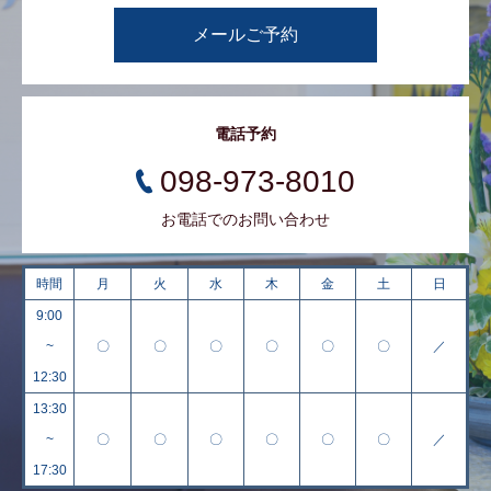
メールご予約
電話予約
098-973-8010
お電話でのお問い合わせ
時間
月
火
水
木
金
土
日
9:00
~
〇
〇
〇
〇
〇
〇
／
12:30
13:30
~
〇
〇
〇
〇
〇
〇
／
17:30