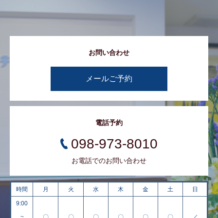
お問い合わせ
メールご予約
電話予約
098-973-8010
お電話でのお問い合わせ
時間
月
火
水
木
金
土
日
9:00
~
〇
〇
〇
〇
〇
〇
／