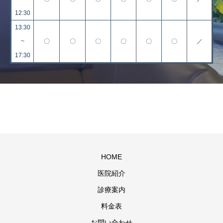
12:30
13:30
~
〇
〇
〇
〇
〇
〇
／
17:30
HOME
医院紹介
診療案内
料金表
お問い合わせ